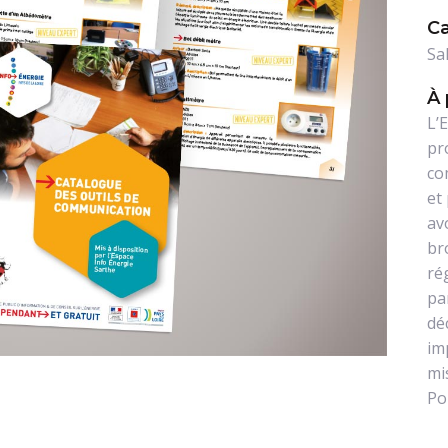
Ca
Sa
À 
L’
pr
co
et
av
br
ré
pa
dé
im
mi
Po