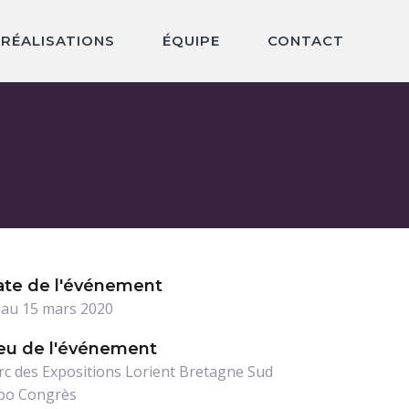
RÉALISATIONS
ÉQUIPE
CONTACT
ate de l'événement
 au 15 mars 2020
eu de l'événement
rc des Expositions Lorient Bretagne Sud
po Congrès